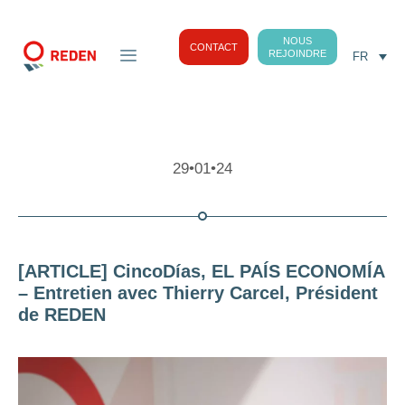
NOUS
CONTACT
REJOINDRE
FR
29•01•24
[ARTICLE] CincoDías, EL PAÍS ECONOMÍA
– Entretien avec Thierry Carcel, Président
de REDEN