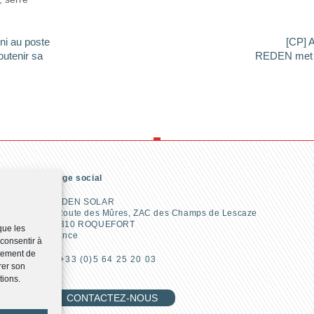
i au poste
[CP] 
outenir sa
REDEN met le
Siège social
REDEN SOLAR
2 Route des Mûres, ZAC des Champs de Lescaze
47310 ROQUEFORT
que les
France
 consentir à
rtement de
T. +33 (0)5 64 25 20 03
rer son
tions.
CONTACTEZ-NOUS