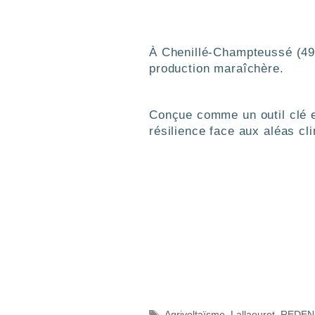
À Chenillé-Champteussé (49),
production maraîchère.
Conçue comme un outil clé e
résilience face aux aléas cl
Agrivoltaïsme
,
Lallaouret
,
REDEN