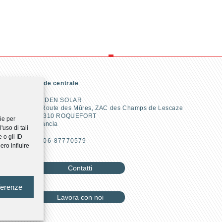
Sede centrale
REDEN SOLAR
2 Route des Mûres, ZAC des Champs de Lescaze
47310 ROQUEFORT
kie per
Francia
uso di tali
 o gli ID
T. 06-87770579
ro influire
Contatti
ferenze
Lavora con noi