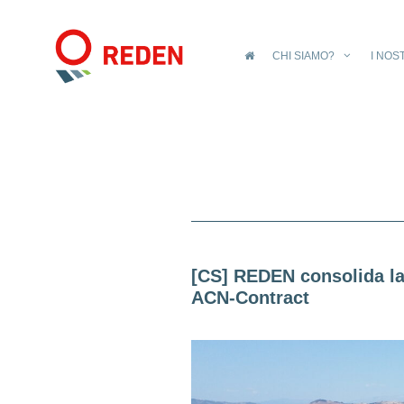
CHI SIAMO?
I NOS
[CS] REDEN consolida la s
ACN-Contract