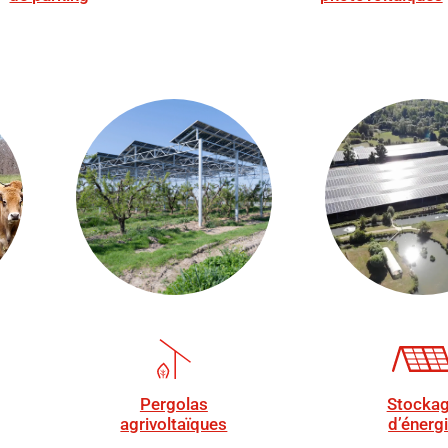
Stocka
Pergolas
d’énerg
agrivoltaïques