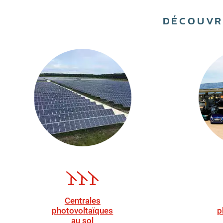
DÉCOUVR
Centrales
photovoltaïques
p
au sol