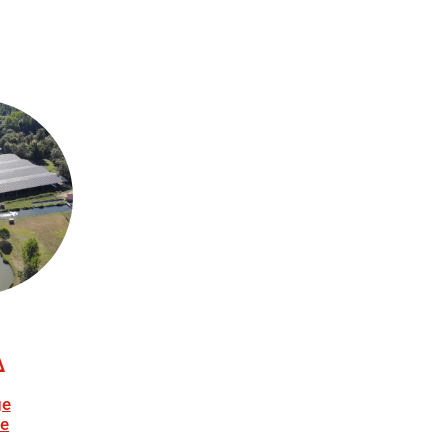
ge
ie