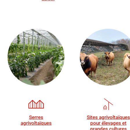
Serres
Sites agrivoltaïques
agrivoltaïques
pour élevages et
grandes cultures