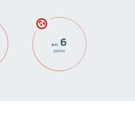
6
en 
países