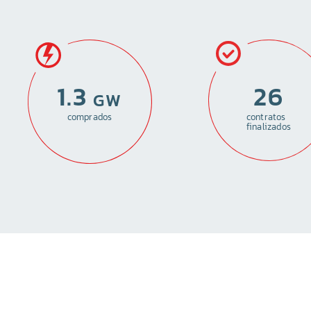
1.3
26
 GW
comprados
contratos
finalizados