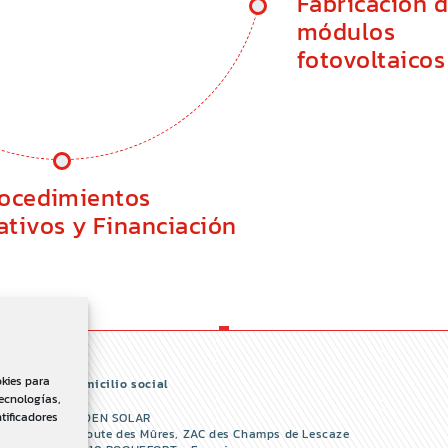
Fabricación 
módulos
fotovoltaicos
ocedimientos
ativos y Financiación
okies para
Domicilio social
tecnologías,
tificadores
REDEN SOLAR
2 Route des Mûres, ZAC des Champs de Lescaze