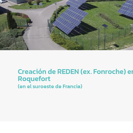
Creación de REDEN (ex. Fonroche) e
Roquefort
(en el suroeste de Francia)