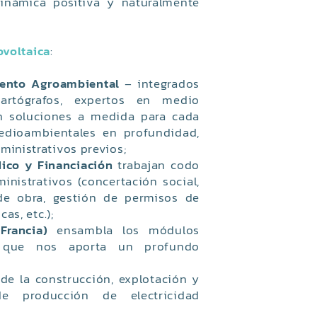
inámica positiva y naturalmente
ovoltaica
:
mento Agroambiental
– integrados
cartógrafos, expertos en medio
an soluciones a medida para cada
medioambientales en profundidad,
ministrativos previos;
dico y Financiación
trabajan codo
inistrativos (concertación social,
de obra, gestión de permisos de
as, etc.);
Francia)
ensambla los módulos
lo que nos aporta un profundo
de la construcción, explotación y
e producción de electricidad